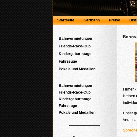
Startseite
Kartbahn
Preise
Bist
Bahnv
Bahnvermietungen
Friends-Race-Cup
Kindergeburtstage
Fahrzeuge
Pokale und Medaillen
Bahnvermietungen
Firmen- 
Friends-Race-Cup
kleinen 
Kindergeburtstage
individu
Fahrzeuge
Pokale und Medaillen
Unser g
Veransta
Sprechen