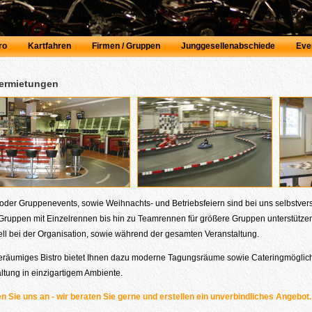
ro
Kartfahren
Firmen / Gruppen
Junggesellenabschiede
Eve
ermietungen
oder Gruppenevents, sowie Weihnachts- und Betriebsfeiern sind bei uns selbstver
Gruppen mit Einzelrennen bis hin zu Teamrennen für größere Gruppen unterstützen 
ell bei der Organisation, sowie während der gesamten Veranstaltung.
eräumiges Bistro bietet Ihnen dazu moderne Tagungsräume sowie Cateringmöglich
ltung in einzigartigem Ambiente.
 Sie uns an - wir beraten Sie gerne und erstellen ein unverbindliches Angebot.